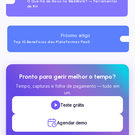
O Que Há de Novo no WebWork? — Ferramentas
de RH
Próximo artigo
Top 10 Benefícios das Plataformas PaaS
Pronto para gerir melhor o tempo?
Tempo, capturas e folha de pagamento — tudo em
um.
Teste grátis
Agendar demo