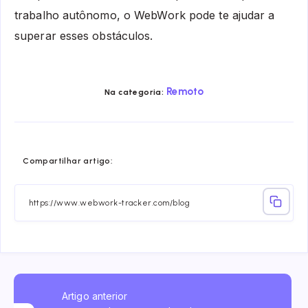
trabalho autônomo, o WebWork pode te ajudar a
superar esses obstáculos.
Remoto
Na categoria:
Share
Share
Share
Share
Share
Share
Compartilhar artigo:
on
on
on
on
on
on
Facebook
Twitter
Linkedin
Telegram
Email
Whatsa
Artigo anterior