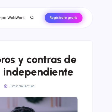
empo WebWork
Regístrate gratis
pros y contras de
a independiente
2
5 min de lectura