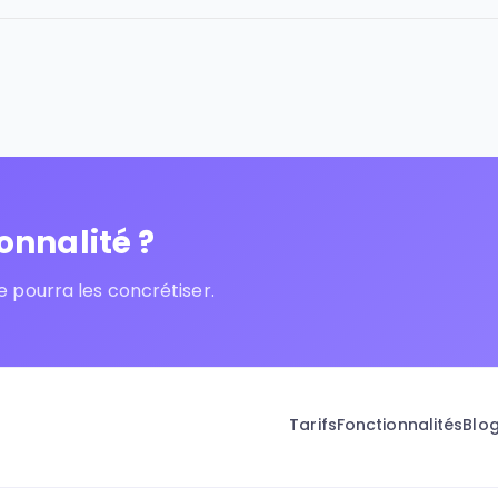
nnalité ?
 pourra les concrétiser.
Tarifs
Fonctionnalités
Blo