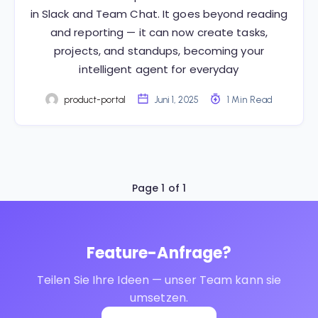
in Slack and Team Chat. It goes beyond reading
and reporting — it can now create tasks,
projects, and standups, becoming your
intelligent agent for everyday
product-portal
Juni 1, 2025
1 Min Read
Page 1 of 1
Feature-Anfrage?
Teilen Sie Ihre Ideen — unser Team kann sie
umsetzen.