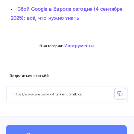
Сбой Google в Европе сегодня (4 сентября
2025): всё, что нужно знать
Инструменты
В категории:
Share
Share
Share
Share
Share
Share
Поделиться статьёй:
on
on
on
on
on
on
Facebook
Twitter
Linkedin
Telegram
Email
Whatsa