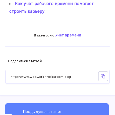
Как учёт рабочего времени помогает
строить карьеру
Учёт времени
В категории:
Share
Share
Share
Share
Share
Share
Поделиться статьёй:
on
on
on
on
on
on
Facebook
Twitter
Linkedin
Telegram
Email
Whatsa
Предыдущая статья