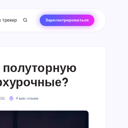
 трекер
Зарегистрироваться
ь полуторную
ерхурочные?
026
4 мин чтения