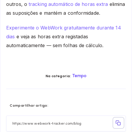
outros, o
tracking automático de horas extra
elimina
as suposições e mantém a conformidade.
Experimente o WebWork gratuitamente durante 14
dias
e veja as horas extra registadas
automaticamente — sem folhas de cálculo.
Tempo
Na categoria:
Share
Share
Share
Share
Share
Share
Compartilhar artigo:
on
on
on
on
on
on
Facebook
Twitter
Linkedin
Telegram
Email
Whatsa