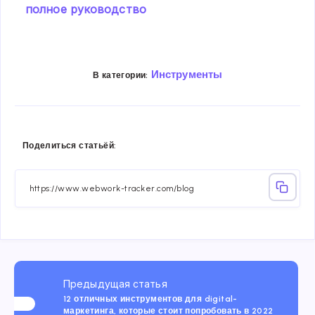
полное руководство
Инструменты
В категории:
Share
Share
Share
Share
Share
Share
Поделиться статьёй:
on
on
on
on
on
on
Facebook
Twitter
Linkedin
Telegram
Email
Whatsa
Предыдущая статья
12 отличных инструментов для digital-
маркетинга, которые стоит попробовать в 2022