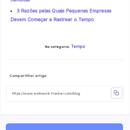
3 Razões pelas Quais Pequenas Empresas
Devem Começar a Rastrear o Tempo
Tempo
Na categoria:
Share
Share
Share
Share
Share
Share
Compartilhar artigo:
on
on
on
on
on
on
Facebook
Twitter
Linkedin
Telegram
Email
Whatsa