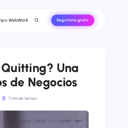
empo WebWork
Regístrate gratis
 Quitting? Una
s de Negocios
7 min de lectura