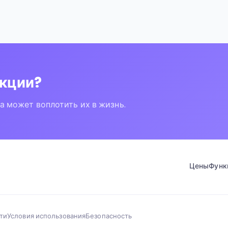
нкции?
 может воплотить их в жизнь.
Цены
Функ
ти
Условия использования
Безопасность