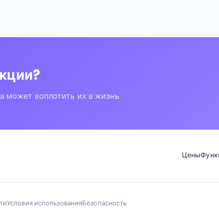
нкции?
 может воплотить их в жизнь.
Цены
Функ
ти
Условия использования
Безопасность