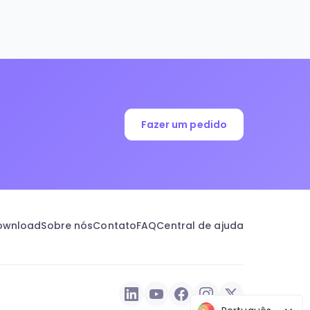
Fazer um pedido
ownload
Sobre nós
Contato
FAQ
Central de ajuda