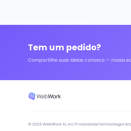
Tem um pedido?
Compartilhe suas ideias conosco — nossa eq
© 2026 WebWork AI, Inc.
Privacidade
Termos
Seguran