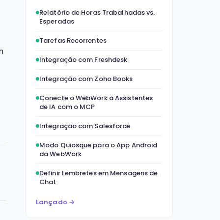
Relatório de Horas Trabalhadas vs.
Esperadas
Tarefas Recorrentes
m
Integração com Freshdesk
Integração com Zoho Books
Conecte o WebWork a Assistentes
de IA com o MCP
Integração com Salesforce
Modo Quiosque para o App Android
da WebWork
Definir Lembretes em Mensagens de
Chat
Lançado →