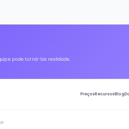
uipe pode torná-las realidade.
Preços
Recursos
Blog
D
ça