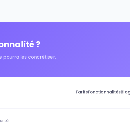
nnalité ?
 pourra les concrétiser.
Tarifs
Fonctionnalités
Blo
urité