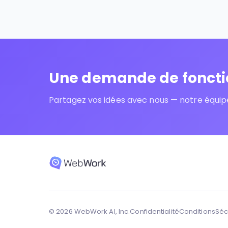
Une demande de fonctio
Partagez vos idées avec nous — notre équipe
© 2026 WebWork AI, Inc.
Confidentialité
Conditions
Séc