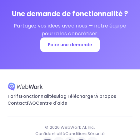
Une demande de fonctionnalité ?
Partagez vos idées avec nous — notre équipe
pourra les concrétiser.
Faire une demande
Tarifs
Fonctionnalités
Blog
Télécharger
À propos
Contact
FAQ
Centre d'aide
© 2026 WebWork AI, Inc.
Confidentialité
Conditions
Sécurité