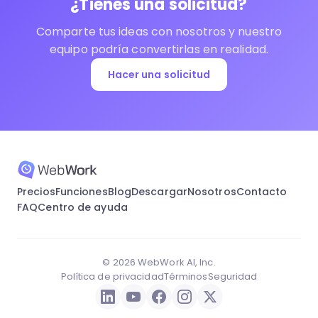
¿Tienes una solicitud?
Comparte tus ideas con nosotros y nuestro
equipo podría convertirlas en realidad.
Hacer una solicitud
Precios
Funciones
Blog
Descargar
Nosotros
Contacto
FAQ
Centro de ayuda
© 2026 WebWork AI, Inc.
Política de privacidad
Términos
Seguridad