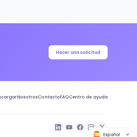
Hacer una solicitud
scargar
Nosotros
Contacto
FAQ
Centro de ayuda
Español