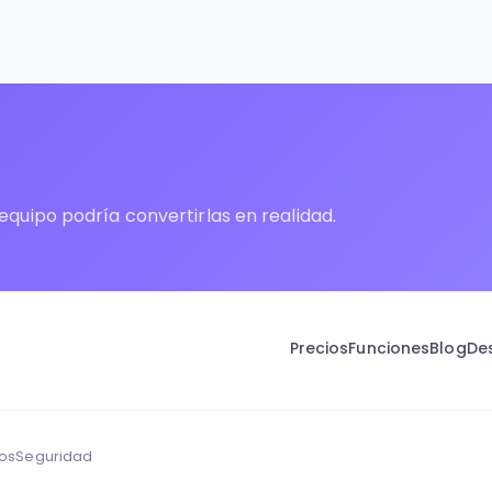
quipo podría convertirlas en realidad.
Precios
Funciones
Blog
De
os
Seguridad