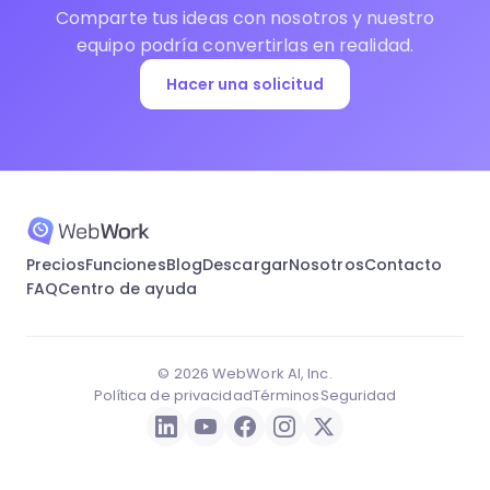
Comparte tus ideas con nosotros y nuestro
equipo podría convertirlas en realidad.
Hacer una solicitud
Precios
Funciones
Blog
Descargar
Nosotros
Contacto
FAQ
Centro de ayuda
© 2026 WebWork AI, Inc.
Política de privacidad
Términos
Seguridad