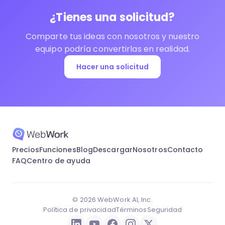
¿Tienes una solicitud?
Comparte tus ideas con nosotros y nuestro
equipo podría convertirlas en realidad.
Hacer una solicitud
Precios
Funciones
Blog
Descargar
Nosotros
Contacto
FAQ
Centro de ayuda
© 2026 WebWork AI, Inc.
Política de privacidad
Términos
Seguridad