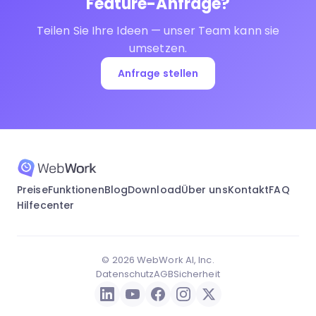
Feature-Anfrage?
Teilen Sie Ihre Ideen — unser Team kann sie
umsetzen.
Anfrage stellen
Preise
Funktionen
Blog
Download
Über uns
Kontakt
FAQ
Hilfecenter
© 2026 WebWork AI, Inc.
Datenschutz
AGB
Sicherheit