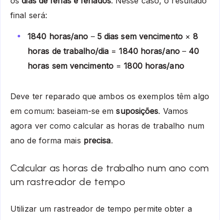
os
dias de férias e feriados
. Nesse caso, o resultado
final será:
1840 horas/ano
–
5 dias sem vencimento
×
8
horas de trabalho/dia
=
1840 horas/ano
–
40
horas sem vencimento
=
1800 horas/ano
Deve ter reparado que ambos os exemplos têm algo
em comum: baseiam-se em
suposições
. Vamos
agora ver como calcular as horas de trabalho num
ano de forma mais
precisa
.
Calcular as horas de trabalho num ano com
um rastreador de tempo
Utilizar um rastreador de tempo permite obter a