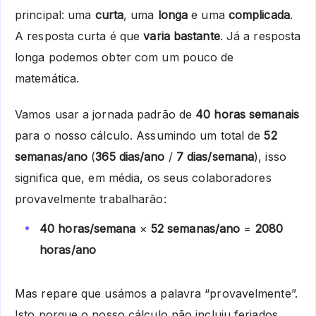
principal: uma
curta
, uma
longa
e uma
complicada
.
A resposta curta é que
varia bastante
. Já a resposta
longa podemos obter com um pouco de
matemática.
Vamos usar a jornada padrão de
40 horas semanais
para o nosso cálculo. Assumindo um total de
52
semanas/ano
(
365 dias/ano
/
7 dias/semana
), isso
significa que, em média, os seus colaboradores
provavelmente trabalharão:
40 horas/semana
×
52 semanas/ano
=
2080
horas/ano
Mas repare que usámos a palavra “provavelmente”.
Isto porque o nosso cálculo não incluiu feriados