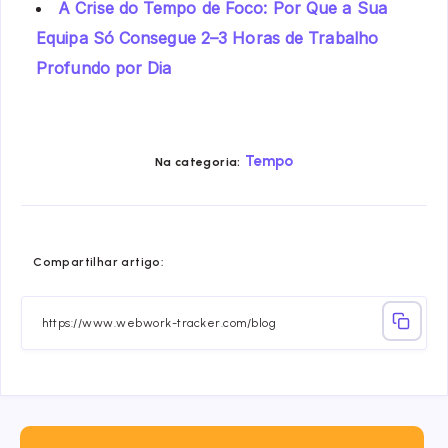
A Crise do Tempo de Foco: Por Que a Sua
Equipa Só Consegue 2–3 Horas de Trabalho
Profundo por Dia
Tempo
Na categoria:
Share
Share
Share
Share
Share
Share
Compartilhar artigo:
on
on
on
on
on
on
Facebook
Twitter
Linkedin
Telegram
Email
Whatsa