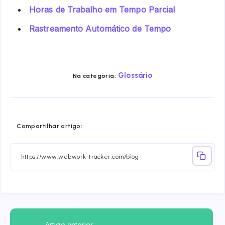
Horas de Trabalho em Tempo Parcial
Rastreamento Automático de Tempo
Glossário
Na categoria:
Share
Share
Share
Share
Share
Share
Compartilhar artigo:
on
on
on
on
on
on
Facebook
Twitter
Linkedin
Telegram
Email
Whatsa
Artigo anterior