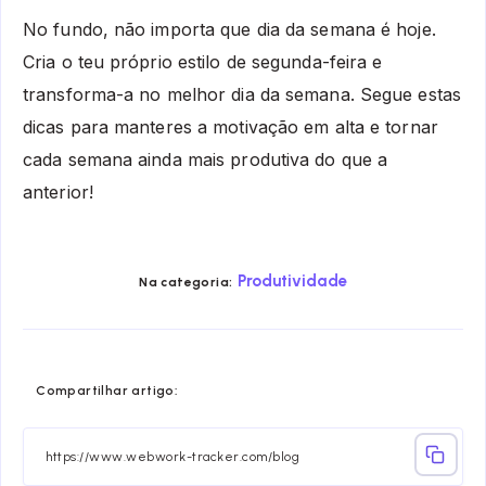
No fundo, não importa que dia da semana é hoje.
Cria o teu próprio estilo de segunda-feira e
transforma-a no melhor dia da semana. Segue estas
dicas para manteres a motivação em alta e tornar
cada semana ainda mais produtiva do que a
anterior!
Produtividade
Na categoria:
Share
Share
Share
Share
Share
Share
Compartilhar artigo:
on
on
on
on
on
on
Facebook
Twitter
Linkedin
Telegram
Email
Whatsa