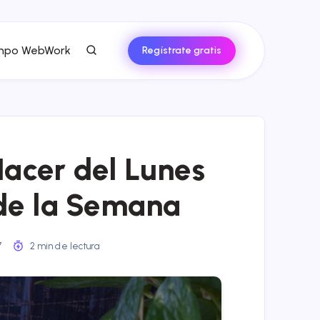
empo WebWork
Regístrate gratis
Hacer del Lunes
 de la Semana
7
2 min de lectura