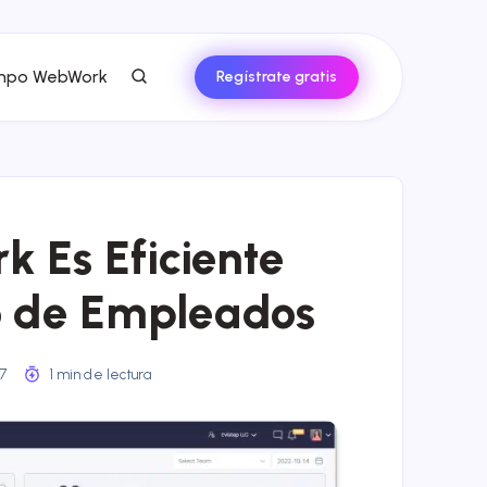
empo WebWork
Regístrate gratis
 Es Eficiente
o de Empleados
17
1 min de lectura