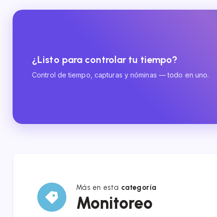
¿Listo para controlar tu tiempo?
Control de tiempo, capturas y nóminas — todo en uno.
Más en esta
categoría
Monitoreo
Monitoreo