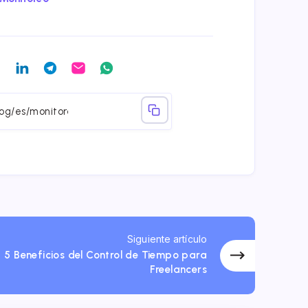
artir
Compartir
Compartir
Compartir
Compartir
Compartir
en
en
en
en
en
book
Twitter
Linkedin
Telegram
Email
Whatsapp
Siguiente artículo
5 Beneficios del Control de Tiempo para
Freelancers