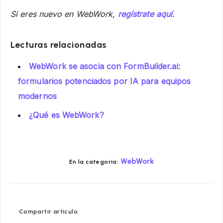
Si eres nuevo en WebWork,
regístrate aquí
.
Lecturas relacionadas
WebWork se asocia con FormBuilder.ai:
formularios potenciados por IA para equipos
modernos
¿Qué es WebWork?
WebWork
En la categoría:
Compartir
Compartir
Compartir
Compartir
Compartir
Compart
Compartir artículo:
en
en
en
en
en
en