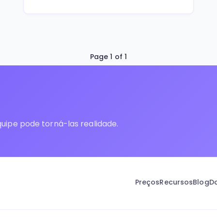
Page 1 of 1
uipe pode torná-las realidade.
Preços
Recursos
Blog
D