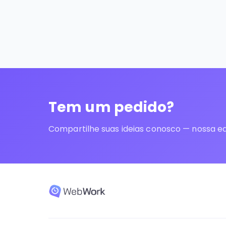
Tem um pedido?
Compartilhe suas ideias conosco — nossa eq