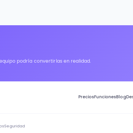
quipo podría convertirlas en realidad.
Precios
Funciones
Blog
De
os
Seguridad