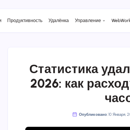
и
Продуктивность
Удалёнка
Управление
WebWork
Статистика уда
2026: как расхо
час
Опубликовано:
10 Января, 