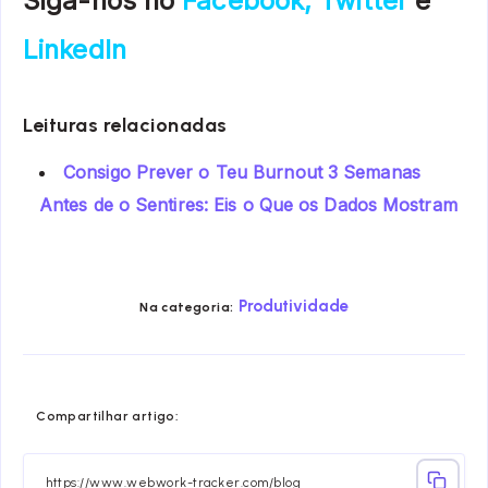
Siga-nos no
Facebook
,
Twitter
e
LinkedIn
Leituras relacionadas
Consigo Prever o Teu Burnout 3 Semanas
Antes de o Sentires: Eis o Que os Dados Mostram
Produtividade
Na categoria:
Share
Share
Share
Share
Share
Share
Compartilhar artigo:
on
on
on
on
on
on
Facebook
Twitter
Linkedin
Telegram
Email
Whatsa