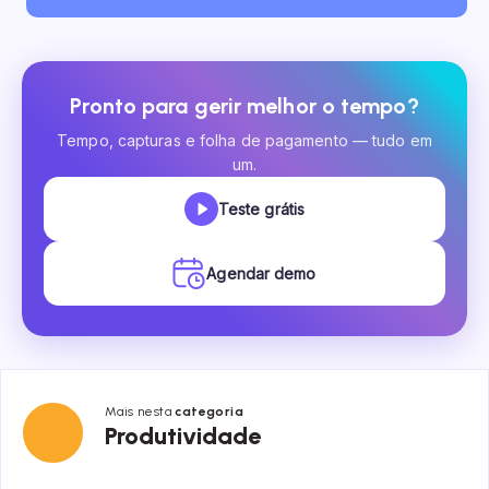
Pronto para gerir melhor o tempo?
Tempo, capturas e folha de pagamento — tudo em
um.
Teste grátis
Agendar demo
Mais nesta
categoria
Produtividade
Produtividade