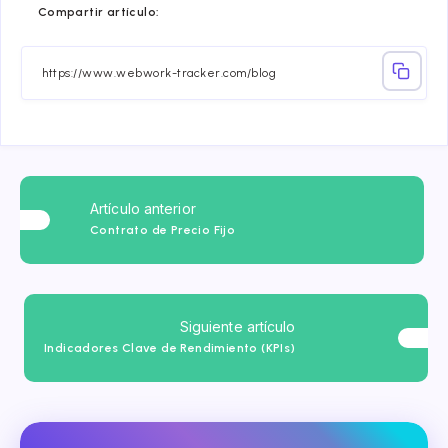
Compartir artículo:
en
en
en
en
en
en
Facebook
Twitter
Linkedin
Telegram
Email
Whatsa
Artículo anterior
Contrato de Precio Fijo
Siguiente artículo
Indicadores Clave de Rendimiento (KPIs)