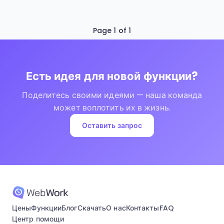
Page 1 of 1
Есть идея для новой функции?
Поделитесь своими идеями — наша команда
может воплотить их в жизнь.
Оставить запрос
Цены
Функции
Блог
Скачать
О нас
Контакты
FAQ
Центр помощи