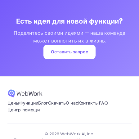
Есть идея для новой функции?
Поделитесь своими идеями — наша команда
может воплотить их в жизнь.
Оставить запрос
Цены
Функции
Блог
Скачать
О нас
Контакты
FAQ
Центр помощи
© 2026 WebWork AI, Inc.