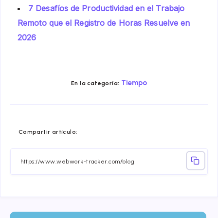
7 Desafíos de Productividad en el Trabajo
Remoto que el Registro de Horas Resuelve en
2026
Tiempo
En la categoría:
Compartir
Compartir
Compartir
Compartir
Compartir
Compart
Compartir artículo:
en
en
en
en
en
en
Facebook
Twitter
Linkedin
Telegram
Email
Whatsa