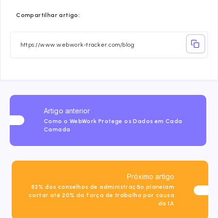
Share
Share
Share
Share
Share
Share
Compartilhar artigo:
on
on
on
on
on
on
Facebook
Twitter
Linkedin
Telegram
Email
Whatsa
Artigo anterior
Como o WebWork Protege os Dados em Cada
Camada
Próximo artigo
82% dos conselhos de administração planeiam
cortar até 20% da força de trabalho por causa
da IA