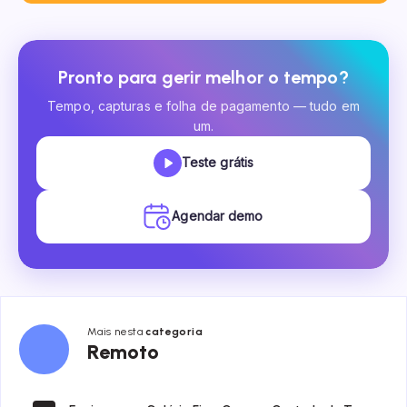
Pronto para gerir melhor o tempo?
Tempo, capturas e folha de pagamento — tudo em
um.
Teste grátis
Agendar demo
Mais nesta
categoria
Remoto
Remoto