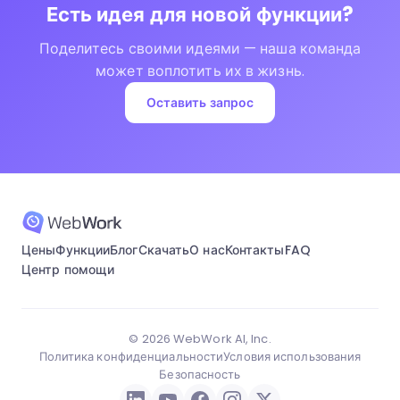
Есть идея для новой функции?
Поделитесь своими идеями — наша команда
может воплотить их в жизнь.
Оставить запрос
Цены
Функции
Блог
Скачать
О нас
Контакты
FAQ
Центр помощи
© 2026 WebWork AI, Inc.
Политика конфиденциальности
Условия использования
Безопасность