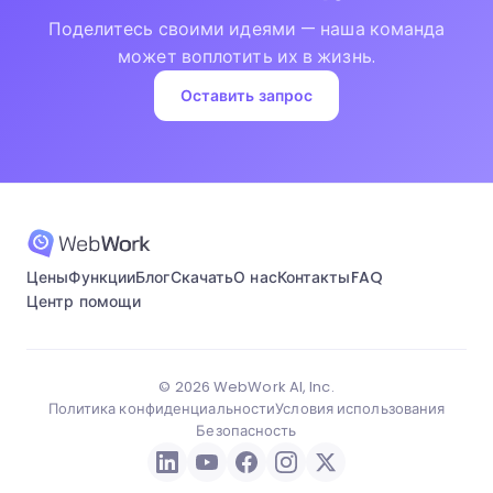
Поделитесь своими идеями — наша команда
может воплотить их в жизнь.
Оставить запрос
Цены
Функции
Блог
Скачать
О нас
Контакты
FAQ
Центр помощи
© 2026 WebWork AI, Inc.
Политика конфиденциальности
Условия использования
Безопасность