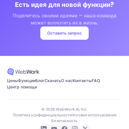
Есть идея для новой функции?
Поделитесь своими идеями — наша команда
может воплотить их в жизнь.
Оставить запрос
Цены
Функции
Блог
Скачать
О нас
Контакты
FAQ
Центр помощи
© 2026 WebWork AI, Inc.
Политика конфиденциальности
Условия использования
Безопасность