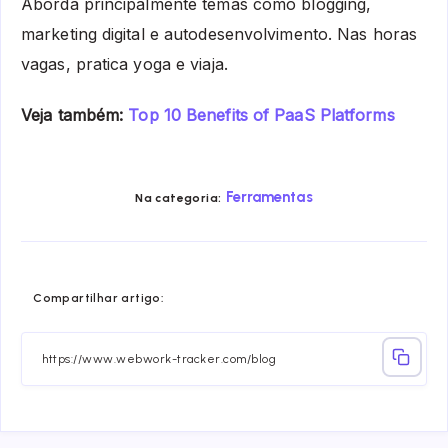
Aborda principalmente temas como blogging,
marketing digital e autodesenvolvimento. Nas horas
vagas, pratica yoga e viaja.
Veja também:
Top 10 Benefits of PaaS Platforms
Ferramentas
Na categoria:
Share
Share
Share
Share
Share
Share
Compartilhar artigo:
on
on
on
on
on
on
Facebook
Twitter
Linkedin
Telegram
Email
Whatsa