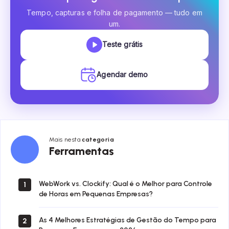
Tempo, capturas e folha de pagamento — tudo em
um.
Teste grátis
Agendar demo
Mais nesta
categoria
Ferramentas
Ferramentas
WebWork vs. Clockify: Qual é o Melhor para Controle
1
de Horas em Pequenas Empresas?
As 4 Melhores Estratégias de Gestão do Tempo para
2