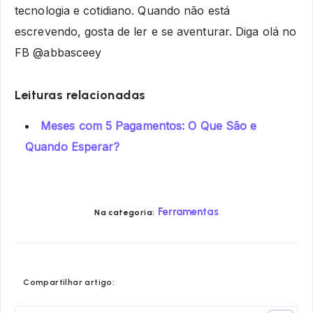
tecnologia e cotidiano. Quando não está
escrevendo, gosta de ler e se aventurar. Diga olá no
FB @abbasceey
Leituras relacionadas
Meses com 5 Pagamentos: O Que São e
Quando Esperar?
Ferramentas
Na categoria:
Share
Share
Share
Share
Share
Share
Compartilhar artigo:
on
on
on
on
on
on