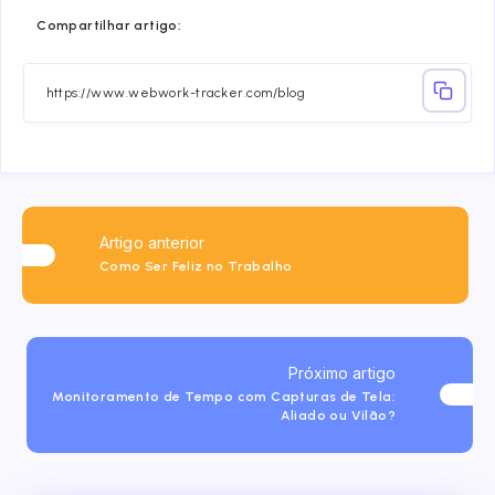
Share
Share
Share
Share
Share
Share
Compartilhar artigo:
on
on
on
on
on
on
Facebook
Twitter
Linkedin
Telegram
Email
Whatsa
Artigo anterior
Como Ser Feliz no Trabalho
Próximo artigo
Monitoramento de Tempo com Capturas de Tela:
Aliado ou Vilão?