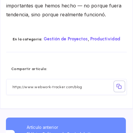
importantes que hemos hecho — no porque fuera
tendencia, sino porque realmente funcionó.
,
Gestión de Proyectos
Productividad
En la categoría:
Compartir
Compartir
Compartir
Compartir
Compartir
Compart
Compartir artículo:
en
en
en
en
en
en
Facebook
Twitter
Linkedin
Telegram
Email
Whatsa
Artículo anterior