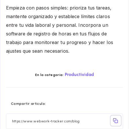
Empieza con pasos simples: prioriza tus tareas,
mantente organizado y establece límites claros
entre tu vida laboral y personal. Incorpora un
software de registro de horas en tus flujos de
trabajo para monitorear tu progreso y hacer los
ajustes que sean necesarios.
Productividad
En la categoría:
Compartir
Compartir
Compartir
Compartir
Compartir
Compart
Compartir artículo:
en
en
en
en
en
en
Facebook
Twitter
Linkedin
Telegram
Email
Whatsa