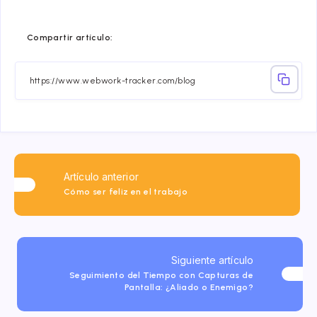
Compartir
Compartir
Compartir
Compartir
Compartir
Compart
Compartir artículo:
en
en
en
en
en
en
Facebook
Twitter
Linkedin
Telegram
Email
Whatsa
Artículo anterior
Cómo ser feliz en el trabajo
Siguiente artículo
Seguimiento del Tiempo con Capturas de
Pantalla: ¿Aliado o Enemigo?