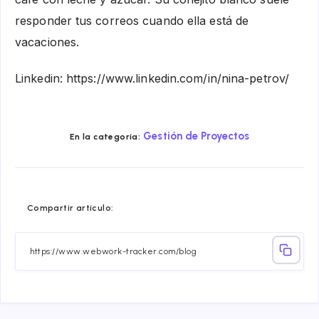
responder tus correos cuando ella está de
vacaciones.
Linkedin: https://www.linkedin.com/in/nina-petrov/
Gestión de Proyectos
En la categoría:
Compartir
Compartir
Compartir
Compartir
Compartir
Compart
Compartir artículo:
en
en
en
en
en
en
Facebook
Twitter
Linkedin
Telegram
Email
Whatsa