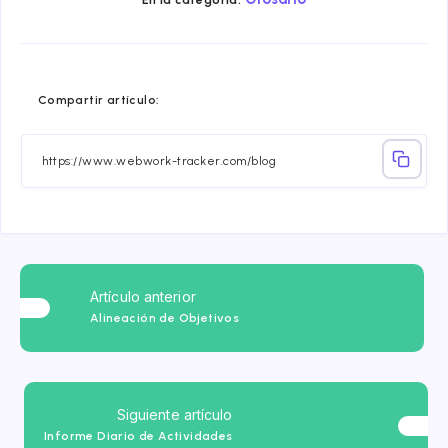
En la categoría:
Compartir
Compartir
Compartir
Compartir
Compartir
Compart
Compartir artículo:
en
en
en
en
en
en
Facebook
Twitter
Linkedin
Telegram
Email
Whatsa
Artículo anterior
Alineación de Objetivos
Siguiente artículo
Informe Diario de Actividades